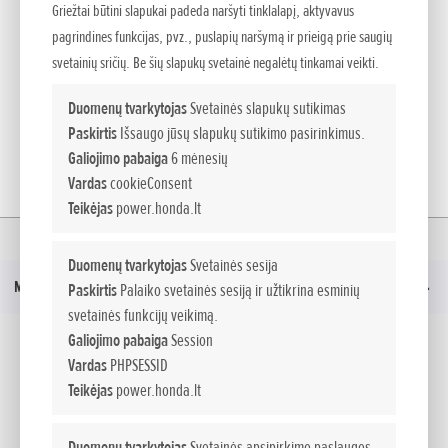
Griežtai būtini slapukai padeda naršyti tinklalapį, aktyvavus
pagrindines funkcijas, pvz., puslapių naršymą ir prieigą prie saugių
ATRASKITE NAUJĄ HONDA BELAIDŽIŲ PRIETAISŲ GAMĄ
svetainių sričių. Be šių slapukų svetainė negalėtų tinkamai veikti.
Duomenų tvarkytojas
Svetainės slapukų sutikimas
ATGAL
Paskirtis
Išsaugo jūsų slapukų sutikimo pasirinkimus.
Galiojimo pabaiga
6 mėnesių
Vardas
cookieConsent
Teikėjas
power.honda.lt
Namai
Kampanija
MĖGAUKITĖS BELAIDŽIU SPRENDIMŲ LAISVE
Duomenų tvarkytojas
Svetainės sesija
Meniu
Paskirtis
Palaiko svetainės sesiją ir užtikrina esminių
svetainės funkcijų veikimą.
Socialinė žiniasklaida
Galiojimo pabaiga
Session
Vardas
PHPSESSID
Teikėjas
power.honda.lt
Facebook
YouTube
Duomenų tvarkytojas
Svetainės apsipirkimo paslaugos