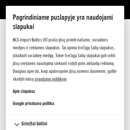
Pagrindiniame puslapyje yra naudojami
slapukai
Pridėta 22.05.2024
MĖGAUKITĖS BELAIDŽIU SPRENDIMŲ
NCG Import Baltics OÜ prašo jūsų priimti našumo, socialinės
medijos ir reklamos slapukus. Tai apima trečiųjų šalių slapukus,
LAISVE
įskaitant socialinę mediją. Tokie trečiųjų šalių slapukai gali sekti
jūsų svetainės naudojimą siekiant rodyti jums aktualią reklamą.
Daugiau apie tai, kaip apdorojame jūsų asmens duomenis, galite
skaityti mūsų
privatumo politikoje
Apie slapukus
opens in a new tab
Google privatumo politika
Griežtai būtini