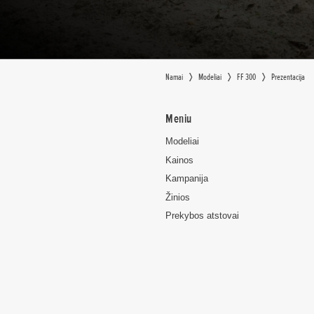
Namai
Modeliai
FF 300
Prezentacija
Meniu
Modeliai
Kainos
Kampanija
Žinios
Prekybos atstovai