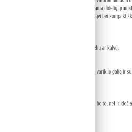
snius žemės plotus – mūsų tvirti rotaciniai kultivatoriai naudoja u
os net ir kieta dirva išpurenama lengvai ir išvengiama didelių grum
ūsų naujausius keturtakčius variklius ir būdami lengvi bei kompaktiški
imo iki darbo vietos – netgi jei pakeliui yra bortelių ar kalvų.
Pavaros parenkamos taip, kad perduotų didžiausią variklio galią ir 
 kultivatoriaus balansas, jį labai lengva valdyti, be to, net ir kieč