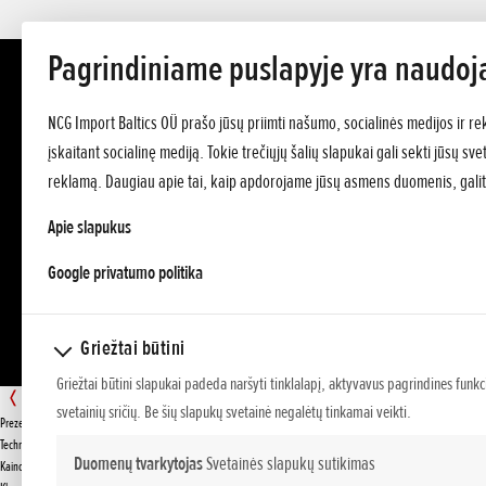
Pagrindiniame puslapyje yra naudoj
NCG Import Baltics OÜ prašo jūsų priimti našumo, socialinės medijos ir re
įskaitant socialinę mediją. Tokie trečiųjų šalių slapukai gali sekti jūsų s
reklamą. Daugiau apie tai, kaip apdorojame jūsų asmens duomenis, galit
Apie slapukus
opens in a new tab
Google privatumo politika
Griežtai būtini
Griežtai būtini slapukai padeda naršyti tinklalapį, aktyvavus pagrindines funkc
FF 300
svetainių sričių. Be šių slapukų svetainė negalėtų tinkamai veikti.
Prezentacija
PASIŪLYMAS
Techniniai duomenys
Duomenų tvarkytojas
Svetainės slapukų sutikimas
Kainos