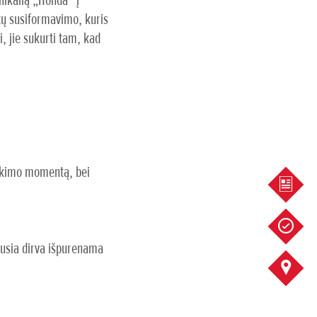
nikalią „Honda“ į
stų susiformavimo, kuris
, jie sukurti tam, kad
sukimo momentą, bei
PASIŪ
SERVI
iausia dirva išpurenama
KONTA