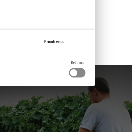
vo ašį
Priimti visus
Reklama