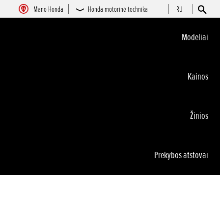
Mano Honda
Honda motorinė technika
RU
Modeliai
Kainos
Žinios
Prekybos atstovai