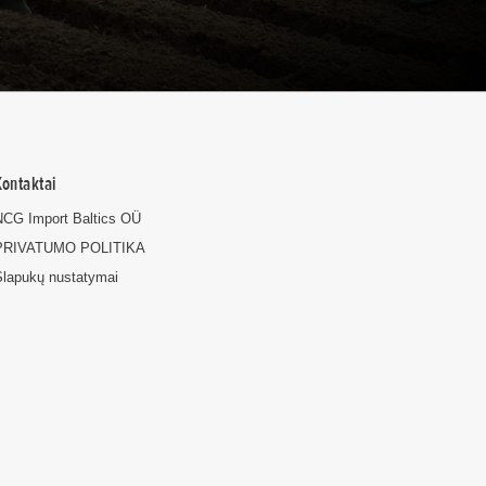
Kontaktai
NCG Import Baltics OÜ
PRIVATUMO POLITIKA
Slapukų nustatymai