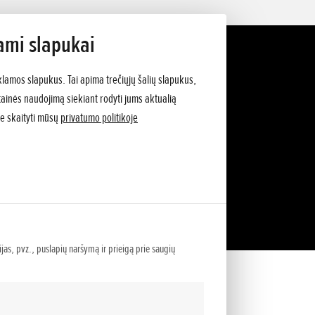
ami slapukai
klamos slapukus. Tai apima trečiųjų šalių slapukus,
vetainės naudojimą siekiant rodyti jums aktualią
e skaityti mūsų
privatumo politikoje
ijas, pvz., puslapių naršymą ir prieigą prie saugių