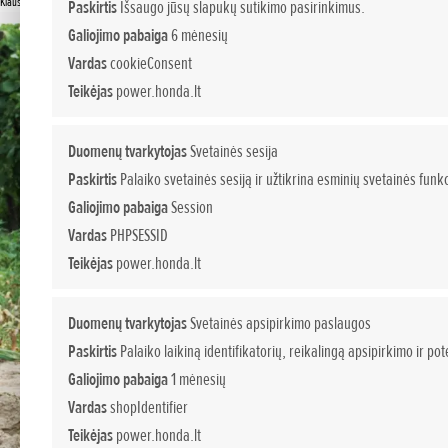
Klauskite papildomos informacijos
Paskirtis
Išsaugo jūsų slapukų sutikimo pasirinkimus.
Galiojimo pabaiga
6 mėnesių
Vardas
cookieConsent
Teikėjas
power.honda.lt
Duomenų tvarkytojas
Svetainės sesija
Paskirtis
Palaiko svetainės sesiją ir užtikrina esminių svetainės funkc
Galiojimo pabaiga
Session
Vardas
PHPSESSID
Teikėjas
power.honda.lt
Duomenų tvarkytojas
Svetainės apsipirkimo paslaugos
Paskirtis
Palaiko laikiną identifikatorių, reikalingą apsipirkimo ir p
Galiojimo pabaiga
1 mėnesių
Vardas
shopIdentifier
Teikėjas
power.honda.lt