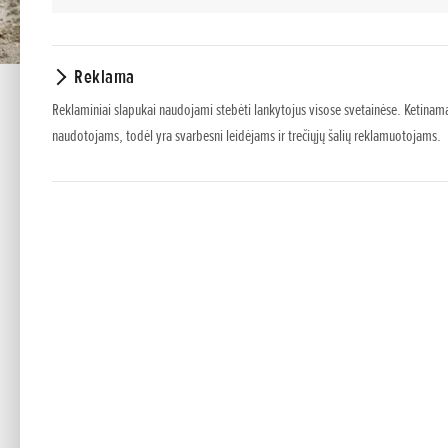
Reklama
Reklaminiai slapukai naudojami stebėti lankytojus visose svetainėse. Ketinama
naudotojams, todėl yra svarbesni leidėjams ir trečiųjų šalių reklamuotojams.
FF 300
Rotaciniai kultivatoriai
Lengvesnė viso daržo priežiūra.