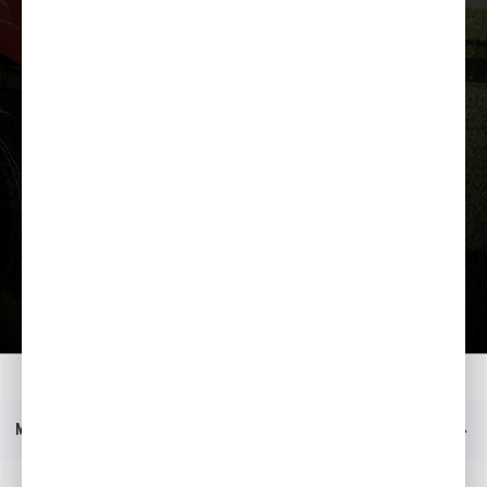
Įkelti prezentaciją
Namai
Modeliai
HF 2417 HT
Prezentacija
Meniu
Socialinė žiniasklaida