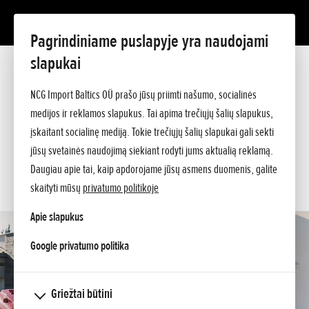
Pagrindiniame puslapyje yra naudojami
HF 2417 HT
slapukai
Prezentacija
Techniniai duomenys
NCG Import Baltics OÜ prašo jūsų priimti našumo, socialinės
Kainos
PASIŪLYMAS
medijos ir reklamos slapukus. Tai apima trečiųjų šalių slapukus,
Pagalba perkant
Klauskite papildomos informacijos
įskaitant socialinę mediją. Tokie trečiųjų šalių slapukai gali sekti
SERVISAS
jūsų svetainės naudojimą siekiant rodyti jums aktualią reklamą.
Daugiau apie tai, kaip apdorojame jūsų asmens duomenis, galite
KONTAKTAI
skaityti mūsų
privatumo politikoje
Apie slapukus
opens in a new tab
Google privatumo politika
Griežtai būtini