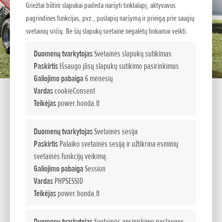
Griežtai būtini slapukai padeda naršyti tinklalapį, aktyvavus
pagrindines funkcijas, pvz., puslapių naršymą ir prieigą prie saugių
svetainių sričių. Be šių slapukų svetainė negalėtų tinkamai veikti.
Duomenų tvarkytojas
Svetainės slapukų sutikimas
Paskirtis
Išsaugo jūsų slapukų sutikimo pasirinkimus.
Galiojimo pabaiga
6 mėnesių
Vardas
cookieConsent
Teikėjas
power.honda.lt
HF 2417 K5 HT
Duomenų tvarkytojas
Svetainės sesija
Paskirtis
Palaiko svetainės sesiją ir užtikrina esminių
Aukščiausios klasės vejos traktoriai
svetainės funkcijų veikimą.
Galiojimo pabaiga
Session
Idealiai tinka didelių vejų, parkų bei sporto aikštynų
Vardas
PHPSESSID
priežiūrai.
Teikėjas
power.honda.lt
Šie vejos traktoriai yra sukurti taip, kad nepriklausomai nuo
vejos būklės būtų pasiekiamos geriausios pjovimo ir
Duomenų tvarkytojas
Svetainės apsipirkimo paslaugos