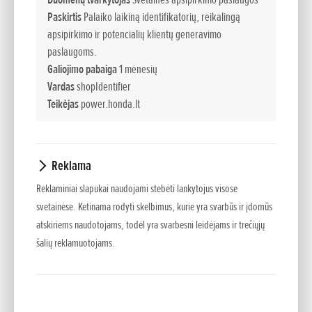
surinkimo savybės – surenkama visa nupjauta žolė ir
Paskirtis
Palaiko laikiną identifikatorių, reikalingą
nepaliekama nenupjautų ruožų. Šie vejos traktoriai yra
apsipirkimo ir potencialių klientų generavimo
varomi „Honda“ variklių, todėl jie visuomet užsives ir
paslaugoms.
susidoros su bet kokiu vejos tipu neužgesdami ir
Galiojimo pabaiga
1 mėnesių
Vardas
shopIdentifier
neužsikimšdami. Su „Honda“ vejos traktoriumi galite rinktis
Teikėjas
power.honda.lt
iš trijų vejos priežiūros būdų: žolės ir lapų surinkimo, žolės
išmetimo atgal ant vejos arba nesudėtingo mulčiavimo.
Sinchroniškas geležčių veikimas
Reklama
Abiejų geležčių pjaunamas plotas šiek tiek persidengia, taip
Reklaminiai slapukai naudojami stebėti lankytojus visose
žolė nupjaunama tiksliau bei išvengiama nenupjautų plotų
svetainėse. Ketinama rodyti skelbimus, kurie yra svarbūs ir įdomūs
posūkiuose.
atskiriems naudotojams, todėl yra svarbesni leidėjams ir trečiųjų
šalių reklamuotojams.
„Optiflow“
Po pjovimo agregatu esanti ventiliatoriaus varoma sistema
sustiprina oro srautą, tekantį tarp pjovimo agregato ir žolės
maišo. Ji smarkiai pagerina žolės pjovimo traktoriaus