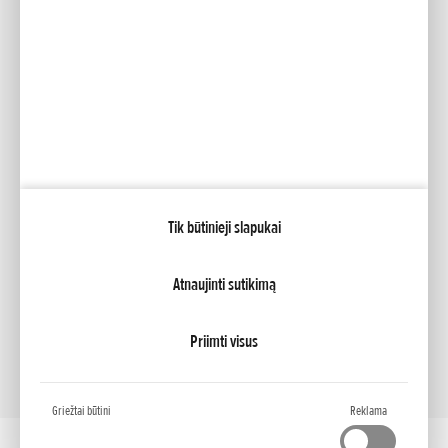
Facebook
YouTube
Mano Honda
Tik būtinieji slapukai
NCG Import Baltics OÜ
PRIVATUMO POLITIKA
Slapukų nustatymai
Atnaujinti sutikimą
Priimti visus
Griežtai būtini
Reklama