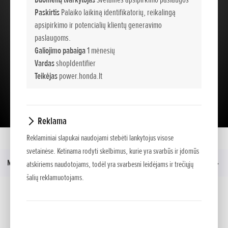
Paskirtis
Palaiko laikiną identifikatorių, reikalingą
apsipirkimo ir potencialių klientų generavimo
paslaugoms.
Galiojimo pabaiga
1 mėnesių
Vardas
shopIdentifier
Teikėjas
power.honda.lt
Įkelti prezentaciją
Reklama
Reklaminiai slapukai naudojami stebėti lankytojus visose
Namai
Modeliai
GXV
Prezentacija
svetainėse. Ketinama rodyti skelbimus, kurie yra svarbūs ir įdomūs
Meniu
atskiriems naudotojams, todėl yra svarbesni leidėjams ir trečiųjų
šalių reklamuotojams.
Socialinė žiniasklaida