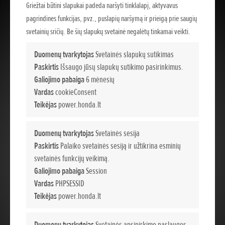
Griežtai būtini slapukai padeda naršyti tinklalapį, aktyvavus
pagrindines funkcijas, pvz., puslapių naršymą ir prieigą prie saugių
svetainių sričių. Be šių slapukų svetainė negalėtų tinkamai veikti.
Duomenų tvarkytojas
Svetainės slapukų sutikimas
Paskirtis
Išsaugo jūsų slapukų sutikimo pasirinkimus.
Galiojimo pabaiga
6 mėnesių
Vardas
cookieConsent
Teikėjas
power.honda.lt
Duomenų tvarkytojas
Svetainės sesija
Paskirtis
Palaiko svetainės sesiją ir užtikrina esminių
svetainės funkcijų veikimą.
Galiojimo pabaiga
Session
Vardas
PHPSESSID
Teikėjas
power.honda.lt
Duomenų tvarkytojas
Svetainės apsipirkimo paslaugos