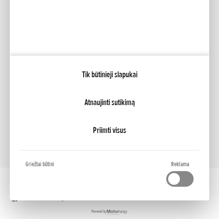
Facebook
YouTube
Mano Honda
Tik būtinieji slapukai
NCG Import Baltics OÜ
PRIVATUMO POLITIKA
Slapukų nustatymai
Atnaujinti sutikimą
Priimti visus
Griežtai būtini
Reklama
Darbalaukio versija
Powered by