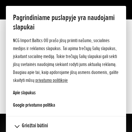
Pagrindiniame puslapyje yra naudojami
GXV
slapukai
Prezentacija
Techniniai duomenys
NCG Import Baltics OÜ prašo jūsų priimti našumo, socialinės
Kainos
PASIŪLYMAS
medijos ir reklamos slapukus. Tai apima trečiųjų šalių slapukus,
Klauskite papildomos informacijos
įskaitant socialinę mediją. Tokie trečiųjų šalių slapukai gali sekti
SERVISAS
jūsų svetainės naudojimą siekiant rodyti jums aktualią reklamą.
Daugiau apie tai, kaip apdorojame jūsų asmens duomenis, galite
KONTAKTAI
skaityti mūsų
privatumo politikoje
Apie slapukus
opens in a new tab
Google privatumo politika
Griežtai būtini