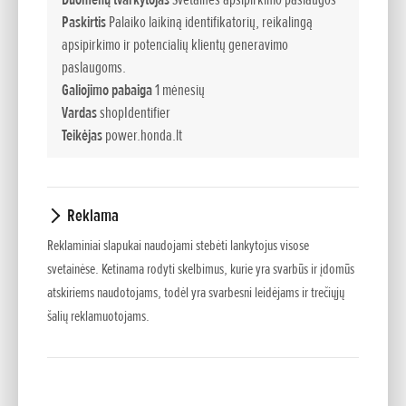
vargo, nesvarbu, ar turite karpyti gyvatvores, genėti krūmus
Paskirtis
Palaiko laikiną identifikatorių, reikalingą
ar tobulinti. Pjovimo ilgis 650 mm užtikrina puikų įvorių ir
apsipirkimo ir potencialių klientų generavimo
šepečių pasiekiamumą, o tvirti deimantais pagaląsti peiliukai
paslaugoms.
ir galingas bešepetėlis variklis užtikrina aukštą našumą ir
Galiojimo pabaiga
1 mėnesių
nuostabiai tikslų pjovimą nuo pradžios iki pabaigos.
Vardas
shopIdentifier
Teikėjas
power.honda.lt
Kelių padėčių pjovimas
Reklama
Lengvai mobilus, pertvarkyta rankena ir pailgas gaidukas
leidžia lengvai tvarkyti ir kirpti iš visų pusių
Reklaminiai slapukai naudojami stebėti lankytojus visose
svetainėse. Ketinama rodyti skelbimus, kurie yra svarbūs ir įdomūs
Lengvas
atskiriems naudotojams, todėl yra svarbesni leidėjams ir trečiųjų
šalių reklamuotojams.
Ergonomiškai suprojektuotas, kruopščiai subalansuotas ir
sveria vos 3,5 kg prieš įdedant lengvą akumuliatorių