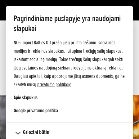
Pagrindiniame puslapyje yra naudojami
HHH 36 BXB
slapukai
Prezentacija
Techniniai duomenys
NCG Import Baltics OÜ prašo jūsų priimti našumo, socialinės
Kainos
PASIŪLYMAS
medijos ir reklamos slapukus. Tai apima trečiųjų šalių slapukus,
Klauskite papildomos informacijos
įskaitant socialinę mediją. Tokie trečiųjų šalių slapukai gali sekti
SERVISAS
jūsų svetainės naudojimą siekiant rodyti jums aktualią reklamą.
Daugiau apie tai, kaip apdorojame jūsų asmens duomenis, galite
KONTAKTAI
skaityti mūsų
privatumo politikoje
Apie slapukus
opens in a new tab
Google privatumo politika
Griežtai būtini