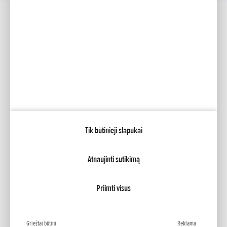
Socialinė žiniasklaida
Facebook
YouTube
Mano Honda
Tik būtinieji slapukai
NCG Import Baltics OÜ
PRIVATUMO POLITIKA
Slapukų nustatymai
Atnaujinti sutikimą
Priimti visus
Griežtai būtini
Reklama