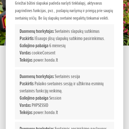
Griežtai būtini slapukai padeda naršyti tinklalapį, aktyvavus
pagrindines funkcijas, pvz., puslapių naršymą ir prieigą prie saugių
svetainių sričių. Be šių slapukų svetainė negalėtų tinkamai veikti.
Duomenų tvarkytojas
Svetainės slapukų sutikimas
Paskirtis
Išsaugo jūsų slapukų sutikimo pasirinkimus.
Galiojimo pabaiga
6 mėnesių
Vardas
cookieConsent
Teikėjas
power.honda.lt
Duomenų tvarkytojas
Svetainės sesija
HHH 36 BXB
Paskirtis
Palaiko svetainės sesiją ir užtikrina esminių
svetainės funkcijų veikimą.
Patobulintos Honda akumuliatorinės gyvatvorių žirklės
Galiojimo pabaiga
Session
Vardas
PHPSESSID
galimybės
Teikėjas
power.honda.lt
Akumuliatorinė „Honda“ gyvatvorių žirklės skirta naudoti be
Duomenų tvarkytojas
Svetainės apsipirkimo paslaugos