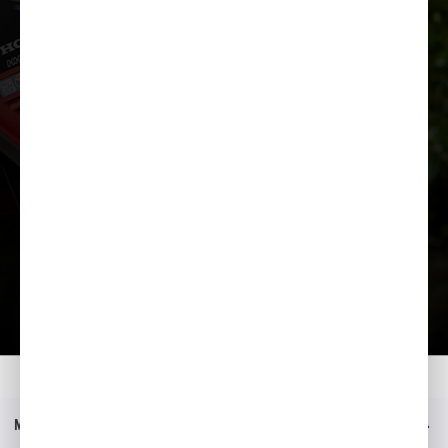
Įkelti prezentaciją
Namai
Modeliai
HHH 36 BXB
Prezentacija
Meniu