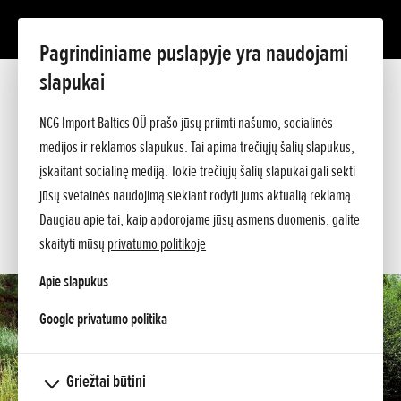
Pagrindiniame puslapyje yra naudojami
UM 616 EE
slapukai
Prezentacija
Techniniai duomenys
NCG Import Baltics OÜ prašo jūsų priimti našumo, socialinės
Kainos
PASIŪLYMAS
medijos ir reklamos slapukus. Tai apima trečiųjų šalių slapukus,
Pagalba perkant
Klauskite papildomos informacijos
įskaitant socialinę mediją. Tokie trečiųjų šalių slapukai gali sekti
SERVISAS
jūsų svetainės naudojimą siekiant rodyti jums aktualią reklamą.
Daugiau apie tai, kaip apdorojame jūsų asmens duomenis, galite
KONTAKTAI
skaityti mūsų
privatumo politikoje
Apie slapukus
opens in a new tab
Google privatumo politika
Griežtai būtini