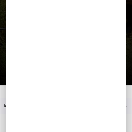
Įkelti prezentaciją
Namai
Modeliai
UM 616 EE
Prezentacija
Meniu
Socialinė žiniasklaida