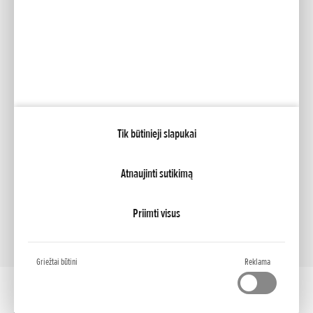
Facebook
YouTube
Mano Honda
Tik būtinieji slapukai
NCG Import Baltics OÜ
PRIVATUMO POLITIKA
Slapukų nustatymai
Atnaujinti sutikimą
Priimti visus
Griežtai būtini
Reklama
Darbalaukio versija