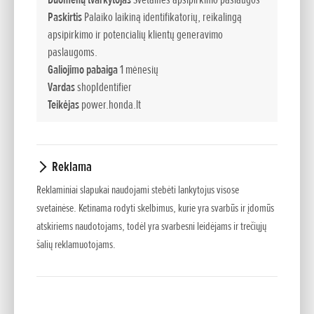
Paskirtis
Palaiko laikiną identifikatorių, reikalingą
Rutuliniai guoliai priekiniuose ir galiniuose ratuose
apsipirkimo ir potencialių klientų generavimo
Vejapjovę galėsite stumti ir traukti atbulą be didelių
paslaugoms.
pastangų.
Galiojimo pabaiga
1 mėnesių
Vardas
shopIdentifier
Didelio skersmens ratukai su ypatingo rašto padangomis
Teikėjas
power.honda.lt
Didelio skersmens ratukai ir padangų raštas užtikrina puikų
sukibimą su paviršiumi ir stabilumą.
Reklama
Kardaninio veleno transmisija
Reklaminiai slapukai naudojami stebėti lankytojus visose
Kardaninio veleno transmisija yra visiškai apsaugota nuo
svetainėse. Ketinama rodyti skelbimus, kurie yra svarbūs ir įdomūs
išorės poveikio. Patikimesnis ir ilgaamžiškesnis sprendimas
atskiriems naudotojams, todėl yra svarbesni leidėjams ir trečiųjų
nei diržo ir skrėmulio sistema ir nereikalauja priežiūros.
šalių reklamuotojams.
Slanki peilio apsauga
Tai unikali „Honda“ funkcija. Pjaunant aukštą žolę priekinė
peilio apsaugos dalis pasikelia ir sumažina žolės pjovimo