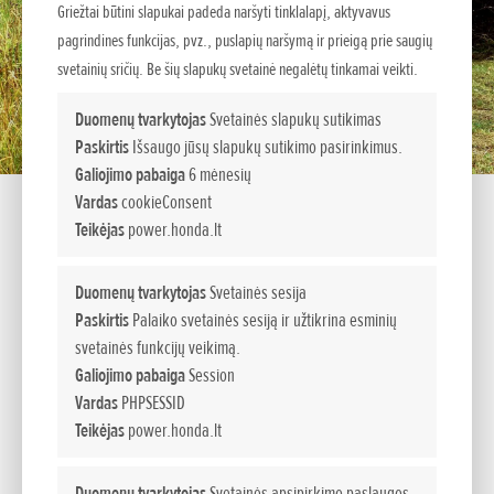
Griežtai būtini slapukai padeda naršyti tinklalapį, aktyvavus
pagrindines funkcijas, pvz., puslapių naršymą ir prieigą prie saugių
svetainių sričių. Be šių slapukų svetainė negalėtų tinkamai veikti.
Duomenų tvarkytojas
Svetainės slapukų sutikimas
Paskirtis
Išsaugo jūsų slapukų sutikimo pasirinkimus.
Galiojimo pabaiga
6 mėnesių
Vardas
cookieConsent
Teikėjas
power.honda.lt
UM 616 K3 EE
Duomenų tvarkytojas
Svetainės sesija
Paskirtis
Palaiko svetainės sesiją ir užtikrina esminių
Žolės pjovimo mašinos
svetainės funkcijų veikimą.
Įmontuotos tvirtame rėme ir su unikalia šonine išmetimo per
Galiojimo pabaiga
Session
peilio apsaugą sistema mūsų žolės pjovimo mašinos gali
Vardas
PHPSESSID
lengvai įveikti bet kokią užduotį, kai dėl pjaunamos žolės
Teikėjas
power.honda.lt
aukščio ir tankumo reikia rinktis modelį su profesionalaus
variklio specifikacijomis.
Duomenų tvarkytojas
Svetainės apsipirkimo paslaugos