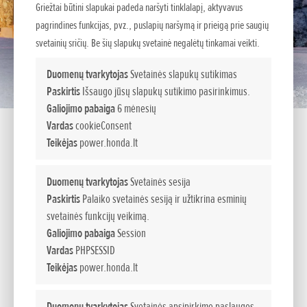
Griežtai būtini slapukai padeda naršyti tinklalapį, aktyvavus
pagrindines funkcijas, pvz., puslapių naršymą ir prieigą prie saugių
svetainių sričių. Be šių slapukų svetainė negalėtų tinkamai veikti.
Duomenų tvarkytojas
Svetainės slapukų sutikimas
Paskirtis
Išsaugo jūsų slapukų sutikimo pasirinkimus.
Galiojimo pabaiga
6 mėnesių
Vardas
cookieConsent
Teikėjas
power.honda.lt
Duomenų tvarkytojas
Svetainės sesija
HSS 970 ETD
Paskirtis
Palaiko svetainės sesiją ir užtikrina esminių
svetainės funkcijų veikimą.
Galingas universalus įrenginys
Galiojimo pabaiga
Session
Vardas
PHPSESSID
Šie modeliai, kurie užkariavo sniego valytuvų rinką, buvo
Teikėjas
power.honda.lt
sukurti greitai dideliems plotams nuvalyti. Naudotojas gali
nuspręsti, į kurią vietą turėtų kristi išmetamas sniegas, ir šia
Duomenų tvarkytojas
Svetainės apsipirkimo paslaugos