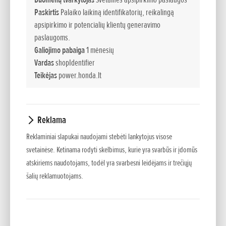
kryptimi nustatyti vairalazde valdomą* išmetimo vamzdį.
Paskirtis
Palaiko laikiną identifikatorių, reikalingą
Šiuos modelius galima įsigyti ir su ratų pavara, ir su vikšrine
apsipirkimo ir potencialių klientų generavimo
važiuokle, taip pat galima rinktis elektrinį paleidiklį arba
paslaugoms.
labai lengvos paleisties įtaisą.
Galiojimo pabaiga
1 mėnesių
Vardas
shopIdentifier
- Modelis su vikšrine važiuokle
Teikėjas
power.honda.lt
- Hidrostatinė pavara
Reklama
- Elektrinis paleidiklis
Reklaminiai slapukai naudojami stebėti lankytojus visose
- Apsaugos nuo perkrovos mova
svetainėse. Ketinama rodyti skelbimus, kurie yra svarbūs ir įdomūs
atskiriems naudotojams, todėl yra svarbesni leidėjams ir trečiųjų
šalių reklamuotojams.
- Elektrinis išmetimo vamzdžio nustatymo įtaisas
- Eksploatavimo valandų skaitiklis