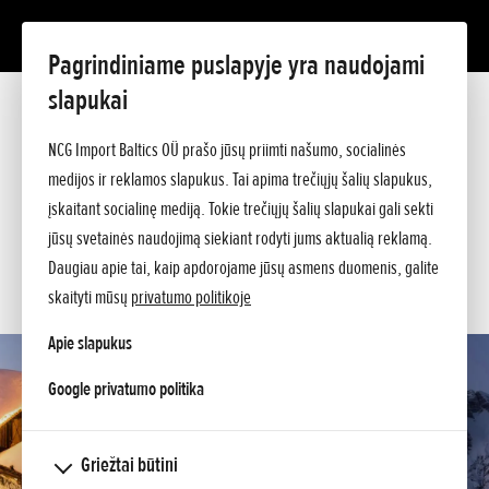
Pagrindiniame puslapyje yra naudojami
HSS 970 ETD
slapukai
Prezentacija
Techniniai duomenys
NCG Import Baltics OÜ prašo jūsų priimti našumo, socialinės
Kainos
PASIŪLYMAS
medijos ir reklamos slapukus. Tai apima trečiųjų šalių slapukus,
Pagalba perkant
Klauskite papildomos informacijos
įskaitant socialinę mediją. Tokie trečiųjų šalių slapukai gali sekti
SERVISAS
jūsų svetainės naudojimą siekiant rodyti jums aktualią reklamą.
Daugiau apie tai, kaip apdorojame jūsų asmens duomenis, galite
KONTAKTAI
skaityti mūsų
privatumo politikoje
Apie slapukus
opens in a new tab
Google privatumo politika
Griežtai būtini