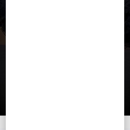
Įkelti prezentaciją
Namai
Modeliai
HSS 970 ETD
Prezentacija