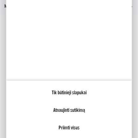
Meniu
Socialinė žiniasklaida
Facebook
YouTube
Mano Honda
Tik būtinieji slapukai
NCG Import Baltics OÜ
PRIVATUMO POLITIKA
Slapukų nustatymai
Atnaujinti sutikimą
Priimti visus