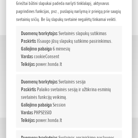
Griežtai būtini slapukai padeda naršyti tinklalapį, aktyvavus
SERVISAS
pagrindines funkcijas, pvz., puslapių naršymą ir prieigą prie saugių
svetainių sričių. Be šių slapukų svetainė negalėtų tinkamai veikti.
KONTAKTAI
Duomenų tvarkytojas
Svetainės slapukų sutikimas
Paskirtis
Išsaugo jūsų slapukų sutikimo pasirinkimus.
Robotai vejapjovės
Galiojimo pabaiga
6 mėnesių
(1)
Vardas
cookieConsent
Teikėjas
power.honda.lt
Duomenų tvarkytojas
Svetainės sesija
Paskirtis
Palaiko svetainės sesiją ir užtikrina esminių
svetainės funkcijų veikimą.
Galiojimo pabaiga
Session
Vardas
PHPSESSID
Teikėjas
power.honda.lt
Vejapjovės
(4)
Duomenų tvarkytojas
Svetainės apsipirkimo paslaugos