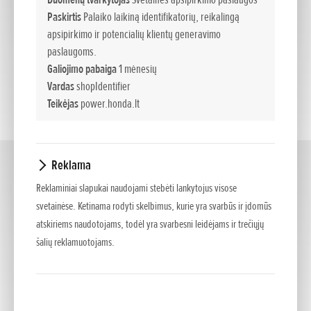
Paskirtis
Palaiko laikiną identifikatorių, reikalingą
apsipirkimo ir potencialių klientų generavimo
paslaugoms.
Galiojimo pabaiga
1 mėnesių
Vardas
shopIdentifier
Teikėjas
power.honda.lt
Reklama
Žoliapjovės ir krūmapjovės
(2)
Reklaminiai slapukai naudojami stebėti lankytojus visose
svetainėse. Ketinama rodyti skelbimus, kurie yra svarbūs ir įdomūs
atskiriems naudotojams, todėl yra svarbesni leidėjams ir trečiųjų
šalių reklamuotojams.