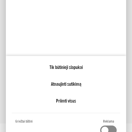
Socialinė žiniasklaida
Facebook
YouTube
Mano Honda
Tik būtinieji slapukai
NCG Import Baltics OÜ
PRIVATUMO POLITIKA
Slapukų nustatymai
Atnaujinti sutikimą
Priimti visus
Griežtai būtini
Reklama