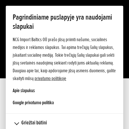
Pagrindiniame puslapyje yra naudojami
slapukai
NCG Import Baltics OÜ prašo jūsų priimti našumo, socialinės
medijos ir reklamos slapukus. Tai apima trečiųjų šalių slapukus,
įskaitant socialinę mediją. Tokie trečiųjų šalių slapukai gali sekti
jūsų svetainės naudojimą siekiant rodyti jums aktualią reklamą.
Daugiau apie tai, kaip apdorojame jūsų asmens duomenis, galite
skaityti mūsų
privatumo politikoje
Apie slapukus
opens in a new tab
Google privatumo politika
PASIŪLYMAS
Griežtai būtini