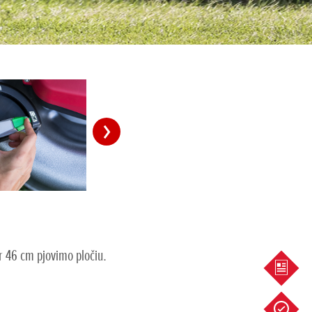
ir 46 cm pjovimo pločiu.
PASIŪ
SERVI