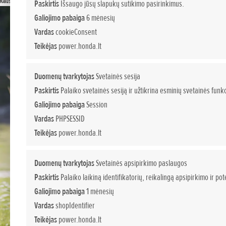
Klauskite papildomos informacijos
Paskirtis
Išsaugo jūsų slapukų sutikimo pasirinkimus.
Galiojimo pabaiga
6 mėnesių
Vardas
cookieConsent
Teikėjas
power.honda.lt
Duomenų tvarkytojas
Svetainės sesija
Paskirtis
Palaiko svetainės sesiją ir užtikrina esminių svetainės funkc
Galiojimo pabaiga
Session
Vardas
PHPSESSID
Teikėjas
power.honda.lt
Duomenų tvarkytojas
Svetainės apsipirkimo paslaugos
Paskirtis
Palaiko laikiną identifikatorių, reikalingą apsipirkimo ir p
Galiojimo pabaiga
1 mėnesių
Vardas
shopIdentifier
Teikėjas
power.honda.lt