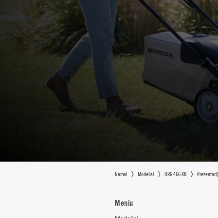
Namai
Modeliai
HRG 466 XB
Prezentaci
Meniu