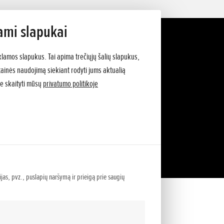
ami slapukai
klamos slapukus. Tai apima trečiųjų šalių slapukus,
vetainės naudojimą siekiant rodyti jums aktualią
e skaityti mūsų
privatumo politikoje
ijas, pvz., puslapių naršymą ir prieigą prie saugių