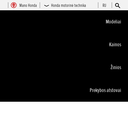
Mano Honda
Honda motorinė technika
RU
Modeliai
Kainos
Žinios
Prekybos atstovai