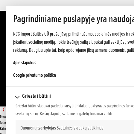
Pagrindiniame puslapyje yra naudoj
NCG Import Baltics OÜ prašo jūsų priimti našumo, socialinės medijos ir re
įskaitant socialinę mediją. Tokie trečiųjų šalių slapukai gali sekti jūsų s
reklamą. Daugiau apie tai, kaip apdorojame jūsų asmens duomenis, galit
Apie slapukus
opens in a new tab
Google privatumo politika
Griežtai būtini
Griežtai būtini slapukai padeda naršyti tinklalapį, aktyvavus pagrindines funkc
HRG 466 XB
svetainių sričių. Be šių slapukų svetainė negalėtų tinkamai veikti.
Prezentacija
PASIŪLYMAS
Techniniai duomenys
Duomenų tvarkytojas
Svetainės slapukų sutikimas
Kainos