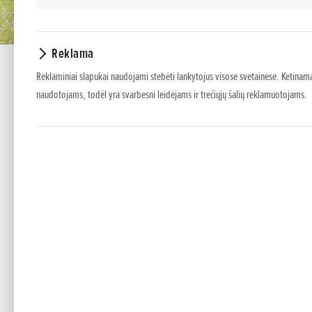
Reklama
Reklaminiai slapukai naudojami stebėti lankytojus visose svetainėse. Ketinama
naudotojams, todėl yra svarbesni leidėjams ir trečiųjų šalių reklamuotojams.
HRG 466 XB
Akumuliatorinė vejapjovė su galingu, bešepetėliu 1,8 k
Jame taip pat yra Versamow® selektyvaus mulčiavimo s