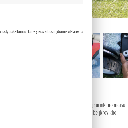
 rodyti skelbimus, kurie yra svarbūs ir įdomūs atskiriems
W elektros varikliu ir ratų pavara, dideliu 42 litrų surinkimo maišu 
istema. Vienas įrenginys be akumuliatoriaus ir be įkroviklio.