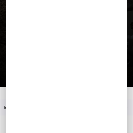
Įkelti prezentaciją
Namai
Modeliai
FF 500
Prezentacija
Meniu
Socialinė žiniasklaida