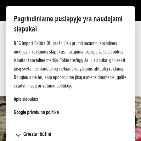
Pagrindiniame puslapyje yra naudojami
FF 500
slapukai
Prezentacija
Techniniai duomenys
NCG Import Baltics OÜ prašo jūsų priimti našumo, socialinės
Kainos
PASIŪLYMAS
medijos ir reklamos slapukus. Tai apima trečiųjų šalių slapukus,
Klauskite papildomos informacijos
įskaitant socialinę mediją. Tokie trečiųjų šalių slapukai gali sekti
SERVISAS
jūsų svetainės naudojimą siekiant rodyti jums aktualią reklamą.
Daugiau apie tai, kaip apdorojame jūsų asmens duomenis, galite
KONTAKTAI
skaityti mūsų
privatumo politikoje
Apie slapukus
opens in a new tab
Google privatumo politika
Griežtai būtini