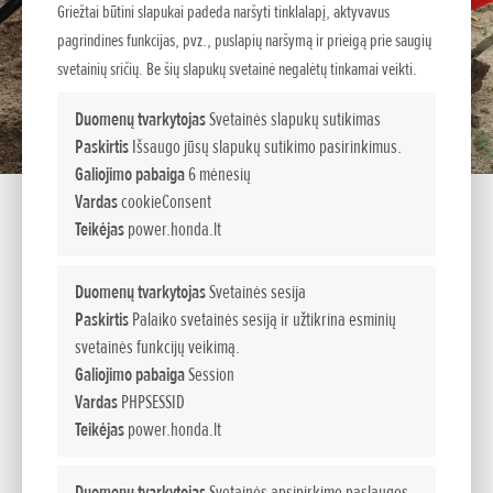
Griežtai būtini slapukai padeda naršyti tinklalapį, aktyvavus
pagrindines funkcijas, pvz., puslapių naršymą ir prieigą prie saugių
svetainių sričių. Be šių slapukų svetainė negalėtų tinkamai veikti.
Duomenų tvarkytojas
Svetainės slapukų sutikimas
Paskirtis
Išsaugo jūsų slapukų sutikimo pasirinkimus.
Galiojimo pabaiga
6 mėnesių
Vardas
cookieConsent
Teikėjas
power.honda.lt
FF500
Duomenų tvarkytojas
Svetainės sesija
Paskirtis
Palaiko svetainės sesiją ir užtikrina esminių
Rotaciniai kultivatoriai
svetainės funkcijų veikimą.
Galiojimo pabaiga
Session
Lengvesnė viso daržo priežiūra.
Vardas
PHPSESSID
Neprilygstamas saugumas ir stabilumas apdorojant didesnius
Teikėjas
power.honda.lt
žemės plotus – mūsų tvirti rotaciniai kultivatoriai naudoja
unikalią „Honda“ į priešingas puses besisukančių frezų
Duomenų tvarkytojas
Svetainės apsipirkimo paslaugos