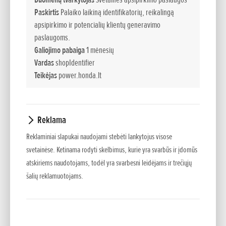
sistemą, dėl kurios net ir kieta dirva išpurenama lengvai ir
Paskirtis
Palaiko laikiną identifikatorių, reikalingą
išvengiama didelių grumstų susiformavimo, kuris gresia
apsipirkimo ir potencialių klientų generavimo
dirbant su kitų tipų kultivatoriais. Turėdami mūsų naujausius
paslaugoms.
keturtakčius variklius ir būdami lengvi bei kompaktiški, jie
Galiojimo pabaiga
1 mėnesių
Vardas
shopIdentifier
sukurti tam, kad suteiktų maksimalų darbo našumą ir
Teikėjas
power.honda.lt
efektyvumą.
Transportavimo ratas
Šis ratas palengvina kultivatoriaus pervežimą iš saugojimo iki
Reklama
darbo vietos – netgi jei pakeliui yra bortelių ar kalvų.
Reklaminiai slapukai naudojami stebėti lankytojus visose
svetainėse. Ketinama rodyti skelbimus, kurie yra svarbūs ir įdomūs
Pavarų dėžė
atskiriems naudotojams, todėl yra svarbesni leidėjams ir trečiųjų
Daugiau pavarų reiškia didesnį elastingumą ir galią. Pavaros
šalių reklamuotojams.
parenkamos taip, kad perduotų didžiausią variklio galią ir
sukimo momentą, bei leidžia pasirinkti idealiai jums
tinkančią darbo spartą.